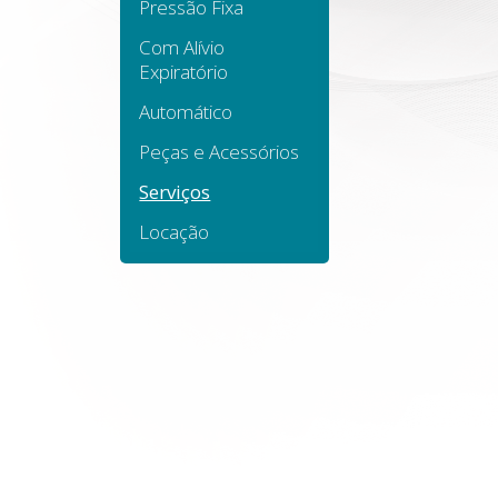
Pressão Fixa
Com Alívio
Expiratório
Automático
Peças e Acessórios
Serviços
Locação